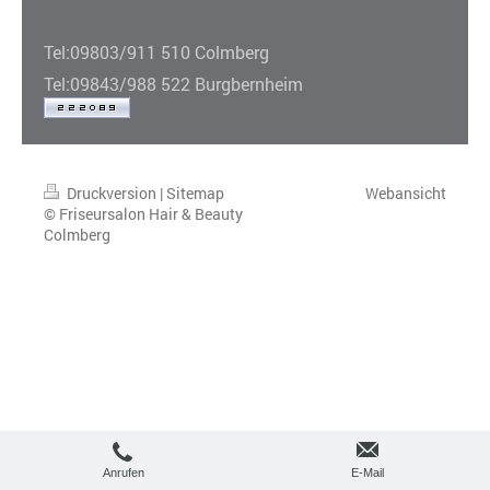
Tel:09803/911 510 Colmberg
Tel:09843/988 522 Burgbernheim
Druckversion
|
Sitemap
Webansicht
© Friseursalon Hair & Beauty
Colmberg
Anrufen
E-Mail